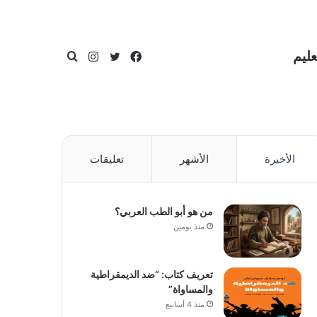
عليم
فيسبوك
تويتر
انستقرام
بحث
الأخيرة
الأشهر
تعليقات
عن
من هو أبو الطب العربي؟
منذ يومين
تعريف كتاب: “ضد الديمقراطية
والمساواة”
منذ 4 أسابيع