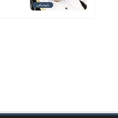
بايوغرافي