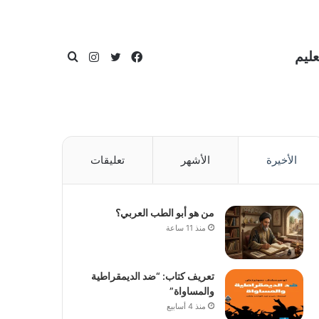
عليم
فيسبوك
تويتر
انستقرام
بحث
الأخيرة
الأشهر
تعليقات
عن
من هو أبو الطب العربي؟
منذ 11 ساعة
تعريف كتاب: “ضد الديمقراطية
والمساواة”
منذ 4 أسابيع