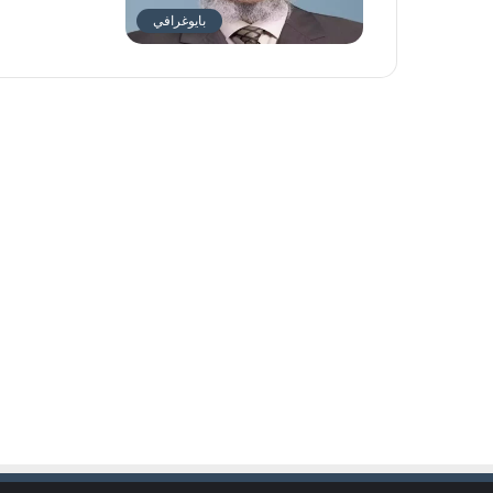
بايوغرافي