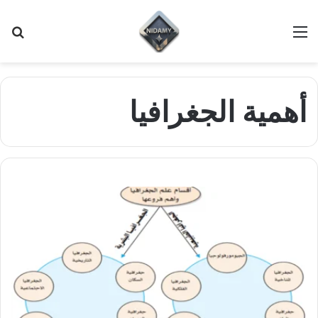
القائمة
بح
عن
أهمية الجغرافيا