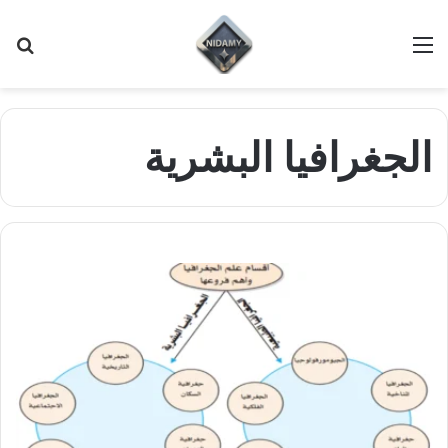
القائمة
بح
عن
الجغرافيا البشرية