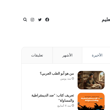
عليم
فيسبوك
تويتر
انستقرام
بحث
الأخيرة
الأشهر
تعليقات
عن
من هو أبو الطب العربي؟
منذ يومين
تعريف كتاب: “ضد الديمقراطية
والمساواة”
منذ 4 أسابيع