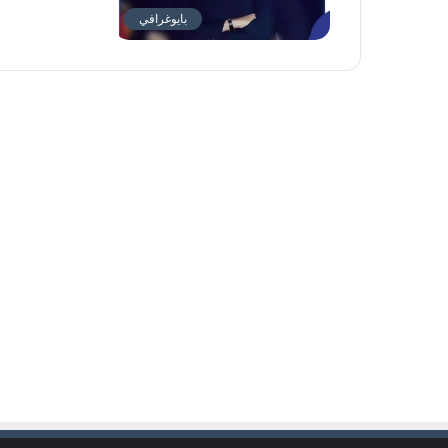
بايوغرافي