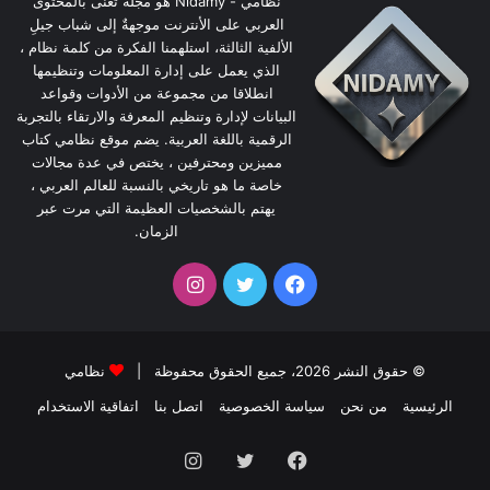
نظامي - Nidamy هو مجلةٌ تعنى بالمحتوى
العربي على الأنترنت موجهةٌ إلى شباب جيلِ
الألفية الثالثة، استلهمنا الفكرة من كلمة نظام ،
الذي يعمل على إدارة المعلومات وتنظيمها
انطلاقا من مجموعة من الأدوات وقواعد
البيانات لإدارة وتنظيم المعرفة والارتقاء بالتجربة
الرقمية باللغة العربية. يضم موقع نظامي كتاب
مميزين ومحترفين ، يختص في عدة مجالات
خاصة ما هو تاريخي بالنسبة للعالم العربي ،
يهتم بالشخصيات العظيمة التي مرت عبر
الزمان.
فيسبوك
تويتر
انستقرام
© حقوق النشر 2026، جميع الحقوق محفوظة |
نظامي
الرئيسية
من نحن
سياسة الخصوصية
اتصل بنا
اتفاقية الاستخدام
فيسبوك
تويتر
انستقرام