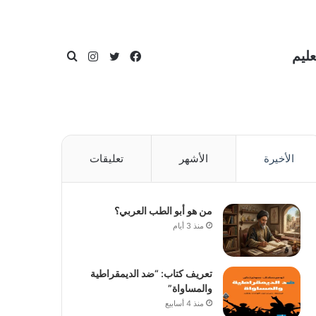
عليم
فيسبوك
تويتر
انستقرام
بحث
الأخيرة
الأشهر
تعليقات
عن
من هو أبو الطب العربي؟
منذ 3 أيام
تعريف كتاب: “ضد الديمقراطية
والمساواة”
منذ 4 أسابيع