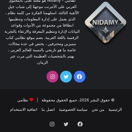
نظامي - Nidamy هو مجلةٌ تعنى بالمحتوى
العربي على الأنترنت موجهةٌ إلى شباب جيلِ
الألفية الثالثة، استلهمنا الفكرة من كلمة نظام ،
الذي يعمل على إدارة المعلومات وتنظيمها
انطلاقا من مجموعة من الأدوات وقواعد
البيانات لإدارة وتنظيم المعرفة والارتقاء بالتجربة
الرقمية باللغة العربية. يضم موقع نظامي كتاب
مميزين ومحترفين ، يختص في عدة مجالات
خاصة ما هو تاريخي بالنسبة للعالم العربي ،
يهتم بالشخصيات العظيمة التي مرت عبر
الزمان.
فيسبوك
تويتر
انستقرام
© حقوق النشر 2026، جميع الحقوق محفوظة |
نظامي
الرئيسية
من نحن
سياسة الخصوصية
اتصل بنا
اتفاقية الاستخدام
فيسبوك
تويتر
انستقرام