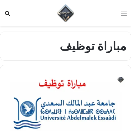
القائمة
بح
عن
مباراة توظيف