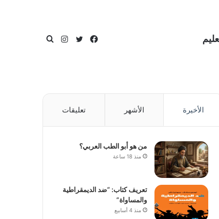
عليم
فيسبوك
تويتر
انستقرام
بحث
الأخيرة
الأشهر
تعليقات
عن
من هو أبو الطب العربي؟
منذ 18 ساعة
تعريف كتاب: “ضد الديمقراطية
والمساواة”
منذ 4 أسابيع