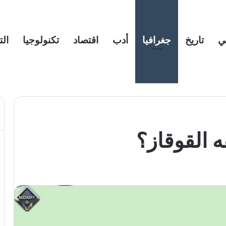
ي
تاريخ
جغرافيا
أدب
اقتصاد
تكنولوجيا
الت
 القوقاز؟