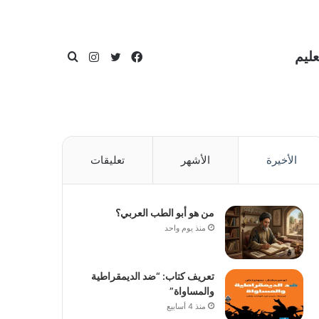
عليم
فيسبوك
تويتر
انستقرام
بحث
الأخيرة
الأشهر
تعليقات
عن
من هو أبو الطب العربي؟
منذ يوم واحد
تعريف كتاب: “ضد الديمقراطية
والمساواة”
منذ 4 أسابيع