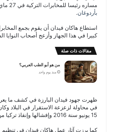
مساره رئيسا للمخابرات التركية في 27 ماي 2010 وكان عمره 42 سنة وعرف بعلاقته الطيبة
بأردوغان
.
استطاع هاكان فيدان أن يقوم بجمع المخابرات 
كبيرا في هذا الجهاز وأزعج أصحاب النوايا ا
مقالات ذات صلة
من هو أبو الطب العربي؟
منذ يوم واحد
ظهرت جهود فيدان البارزة في كشف ما يعرف 
في محاولة لزعزعة الاستقرار في البلاد وكان
15 يونيو سنة 2016 وإفشالها وإنقاذ تركيا من عودة الجيش إلى السلطة.
كما برزت آثار عمل هاكان فيدان في تنظيم ا