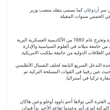
ين سر
أردوغان
كما يسمى يتقلد منصب وزير
د في الخمس سنوات المقبلة
ولد هاكان فيدان سنة 1968م بالعاصمة أنقرة وتخرج عام 1980 من الأكاديمية العسكرية البرية
 جامعة ميلاند في العلوم السياسية والإدارة
 العلاقات الدولية من جامعة بيلكنت الامريكية.
نة 1986م إلى 2001م إلى وحدة التدخل السريع التابعة لحلف الشمال الأطلسي
حيث عين رقيبا في القوات المسلحة التركية ثم
 تركيا في أستراليا.
فترة التي تولاها أحم داوود أوغلو وعين هاكان
ائبا للاستخبارات التركية إمري أنير وعندما تقاعد الأخير بدأ فيدان