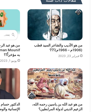
مقالات ذات صلة
من هو الأديب والشاعر السيد قطب
(1906م – 1966م)؟؟؟
به مؤخراً؟؟
فبراير 23, 2023
يونيو 1, 2023
من هو عبد الله بن ياسين رحمه الله،
الدكتور حسام 
الزعيم الديني لدولة المرابطين؟
الإنسانية والوط