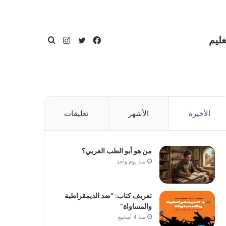
عليم
فيسبوك
تويتر
انستقرام
بحث
الأخيرة
الأشهر
تعليقات
عن
من هو أبو الطب العربي؟
منذ يوم واحد
تعريف كتاب: “ضد الديمقراطية
والمساواة”
منذ 4 أسابيع