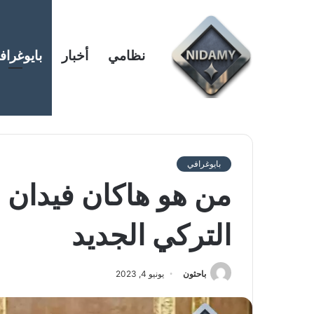
نظامي
أخبار
بايوغراف
بايوغرافي
من هو هاكان فيدان …
التركي الجديد
باحثون
يونيو 4, 2023