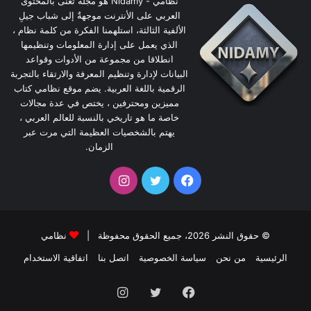
نظامي - Nidamy هو مجلةٌ تعنى بالمحتوى
العربي على الأنترنت موجهةٌ إلى شباب جيلِ
الألفية الثالثة، استلهمنا الفكرة من كلمة نظام ،
الذي يعمل على إدارة المعلومات وتنظيمها
انطلاقا من مجموعة من الأدوات وقواعد
البيانات لإدارة وتنظيم المعرفة والارتقاء بالتجربة
الرقمية باللغة العربية. يضم موقع نظامي كتاب
مميزين ومحترفين ، يختص في عدة مجالات
خاصة ما هو تاريخي بالنسبة للعالم العربي ،
يهتم بالشخصيات العظيمة التي مرت عبر
الزمان.
فيسبوك
تويتر
انستقرام
© حقوق النشر 2026، جميع الحقوق محفوظة |
نظامي
الرئيسية
من نحن
سياسة الخصوصية
اتصل بنا
اتفاقية الاستخدام
فيسبوك
تويتر
انستقرام